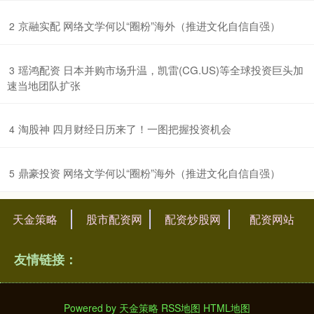
​京融实配 网络文学何以“圈粉”海外（推进文化自信自强）
2
​瑶鸿配资 日本并购市场升温，凯雷(CG.US)等全球投资巨头加
3
速当地团队扩张
​淘股神 四月财经日历来了！一图把握投资机会
4
​鼎豪投资 网络文学何以“圈粉”海外（推进文化自信自强）
5
天金策略
股市配资网
配资炒股网
配资网站
友情链接：
Powered by
天金策略
RSS地图
HTML地图