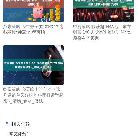
鼎东策略 今年蚊子要“加强”？这
申捷策略 收获超34亿元，东方
些驱蚊“神器”也很可怕！
财富实控人父亲询价转让的1%
股份有了买家
乾富策略 今天晚上吃什么？这
几道简单又好吃的料理赶紧学起
来~_腊肠_食材_做法
相关评论
本文评分
*