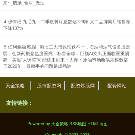
来~_腊肠_食材_做法
​涨停吧 九毛九：二季度餐厅总数达729家 太二品牌同店销售额
4
下降137%
​亿利金融 晚报 | 港股三大指数涨跌不一，石油和油气设备股走
5
弱，创新药概念热度重燃；标普全球：巨额AI支出正面临重重阴
霾，美股“大调整”可能还未到来；大摩：原油市场断供规模数倍
于2022年，最棘手的问题是成品油
天金策略
股市配资网
配资炒股网
配资网站
友情链接：
Powered by
天金策略
RSS地图
HTML地图
Copyright
© 2023-2026