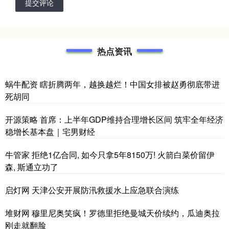
提交评论
热点资讯
蜗牛配资 瞎折腾两年，越换越烂！中国女排被赵勇彻底带进
死胡同
开源策略 首席：上半年GDP维持合理增长区间 筑牢全年经济
稳增长基本盘｜宅男财经
牛管家 拒绝1亿合同, 如今只拿5年8150万! 火箭白菜价留伊
森, 斯通立功了
启灯网 天津公安开展防汛救援水上应急联合演练
堆财网 穆里尼奥笑疯！罗德里拒绝曼城天价续约，瓜迪奥拉
刚走就翻脸