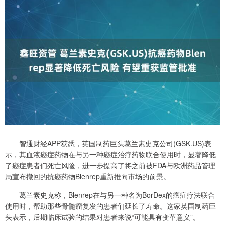
智通财经APP获悉，英国制药巨头葛兰素史克公司(GSK.US)表
示，其血液癌症药物在与另一种癌症治疗药物联合使用时，显著降低
了癌症患者们死亡风险，进一步提高了将之前被FDA与欧洲药品管理
局宣布撤回的抗癌药物Blenrep重新推向市场的前景。
葛兰素史克称，Blenrep在与另一种名为BorDex的癌症疗法联合
使用时，帮助那些骨髓瘤复发的患者们延长了寿命。这家英国制药巨
头表示，后期临床试验的结果对患者来说“可能具有变革意义”。