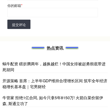
你的邮箱
*
提交评论
热点资讯
蜗牛配资 瞎折腾两年，越换越烂！中国女排被赵勇彻底带进
死胡同
开源策略 首席：上半年GDP维持合理增长区间 筑牢全年经济
稳增长基本盘｜宅男财经
牛管家 拒绝1亿合同, 如今只拿5年8150万! 火箭白菜价留伊
森, 斯通立功了