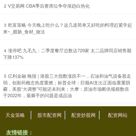
​V交易网 CBA季后赛席位争夺渐趋白热化
2
​乾富策略 今天晚上吃什么？这几道简单又好吃的料理赶紧学起
3
来~_腊肠_食材_做法
​涨停吧 九毛九：二季度餐厅总数达729家 太二品牌同店销售额
4
下降137%
​亿利金融 晚报 | 港股三大指数涨跌不一，石油和油气设备股走
5
弱，创新药概念热度重燃；标普全球：巨额AI支出正面临重重阴
霾，美股“大调整”可能还未到来；大摩：原油市场断供规模数倍
于2022年，最棘手的问题是成品油
天金策略
股市配资网
配资炒股网
配资网站
友情链接：