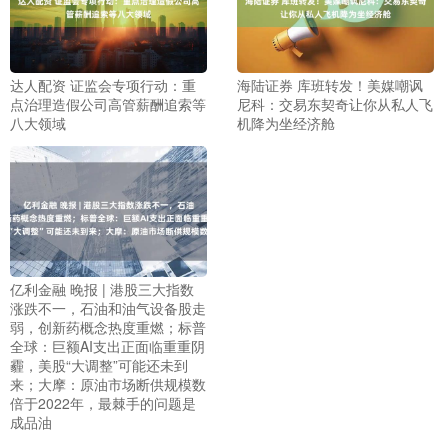
达人配资 证监会专项行动：重
海陆证券 库班转发！美媒嘲讽
点治理造假公司高管薪酬追索等
尼科：交易东契奇让你从私人飞
八大领域
机降为坐经济舱
亿利金融 晚报 | 港股三大指数
涨跌不一，石油和油气设备股走
弱，创新药概念热度重燃；标普
全球：巨额AI支出正面临重重阴
霾，美股“大调整”可能还未到
来；大摩：原油市场断供规模数
倍于2022年，最棘手的问题是
成品油