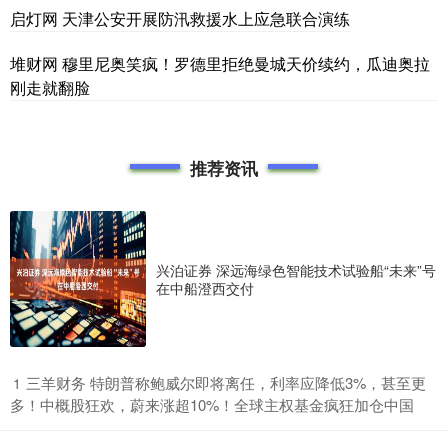
启灯网 天津公安开展防汛救援水上应急联合演练
堆财网 穆里尼奥笑疯！罗德里拒绝曼城天价续约，瓜迪奥拉
刚走就翻脸
推荐资讯
兴泊证券 深远海绿色智能技术试验船“未来”号
在中船澄西交付
​三羊财务 特朗普称鲍威尔即将离任，利率应降低3%，甚至更
1
多！中概股狂欢，蔚来涨超10%！全球主权基金疯狂加仓中国