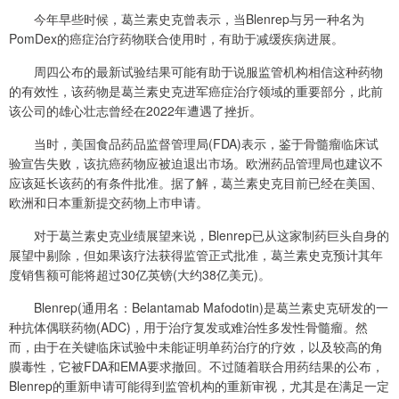
今年早些时候，葛兰素史克曾表示，当Blenrep与另一种名为
PomDex的癌症治疗药物联合使用时，有助于减缓疾病进展。
周四公布的最新试验结果可能有助于说服监管机构相信这种药物
的有效性，该药物是葛兰素史克进军癌症治疗领域的重要部分，此前
该公司的雄心壮志曾经在2022年遭遇了挫折。
当时，美国食品药品监督管理局(FDA)表示，鉴于骨髓瘤临床试
验宣告失败，该抗癌药物应被迫退出市场。欧洲药品管理局也建议不
应该延长该药的有条件批准。据了解，葛兰素史克目前已经在美国、
欧洲和日本重新提交药物上市申请。
对于葛兰素史克业绩展望来说，Blenrep已从这家制药巨头自身的
展望中剔除，但如果该疗法获得监管正式批准，葛兰素史克预计其年
度销售额可能将超过30亿英镑(大约38亿美元)。
Blenrep(通用名：Belantamab Mafodotin)是葛兰素史克研发的一
种抗体偶联药物(ADC)，用于治疗复发或难治性多发性骨髓瘤。然
而，由于在关键临床试验中未能证明单药治疗的疗效，以及较高的角
膜毒性，它被FDA和EMA要求撤回。不过随着联合用药结果的公布，
Blenrep的重新申请可能得到监管机构的重新审视，尤其是在满足一定