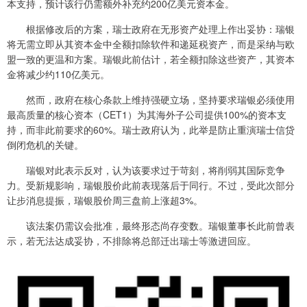
本支持，预计该行仍需额外补充约200亿美元资本金。
根据修改后的方案，瑞士政府在无形资产处理上作出妥协：瑞银
将无需立即从其资本金中全额扣除软件和递延税资产，而是采纳与欧
盟一致的更温和方案。瑞银此前估计，若全额扣除这些资产，其资本
金将减少约110亿美元。
然而，政府在核心条款上维持强硬立场，坚持要求瑞银必须使用
最高质量的核心资本（CET1）为其海外子公司提供100%的资本支
持，而非此前要求的60%。瑞士政府认为，此举是防止重演瑞士信贷
倒闭危机的关键。
瑞银对此表示反对，认为该要求过于苛刻，将削弱其国际竞争
力。受新规影响，瑞银股价此前表现落后于同行。不过，受此次部分
让步消息提振，瑞银股价周三盘前上涨超3%。
该法案仍需议会批准，最终形态尚存变数。瑞银董事长此前曾表
示，若无法达成妥协，不排除将总部迁出瑞士等激进回应。