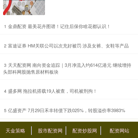
​金鼎配资 最美花卉图谱！记住后保你啥花都认识！
1
​富途证券 HM关联公司以次充好被罚 涉及女裤、女鞋等产品
2
​天天配资网 南向资金追踪｜3月净流入约614亿港元 继续增持
3
头部科网股抛售原材料板块
​盛多网 拖拉机搭载19人被查，司机被刑拘！
4
​亿盛资产 7月29日禾丰转债下跌025%，转股溢价率3983%
5
天金策略
股市配资网
配资炒股网
配资网站