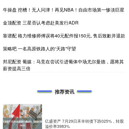
牛操盘 挖槽！无人问津！再见NBA！自由市场第一惨淡巨星
金顶配资 三星否认考虑赴美发行ADR
靠谱配 格力维修师傅误将40元配件报150元, 售后致歉并退款
策略吧 一名高原铁路人的“天路”守望
邦尼配资 葡媒：马竞在尝试引进葡体中场尤尔曼德，愿将其
薪资提高三倍
推荐资讯
亿盛资产 7月29日禾丰转债下跌025%，转股
溢价率3983%