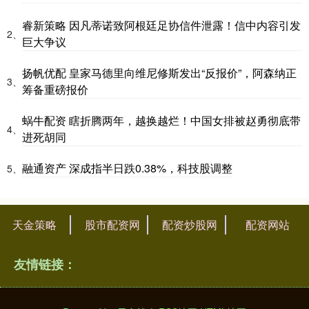
睿新策略 因凡蒂诺致阿根廷足协信件泄露！信中内容引发
2、
巨大争议
扬帆优配 皇家马德里向维尼修斯发出“反报价”，阿森纳正
3、
筹备重磅报价
蜗牛配资 瞎折腾两年，越换越烂！中国女排被赵勇彻底带
4、
进死胡同
融通资产 深成指半日跌0.38%，科技股调整
5、
天金策略
股市配资网
配资炒股网
配资网站
友情链接：