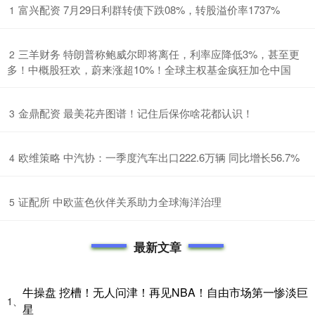
​富兴配资 7月29日利群转债下跌08%，转股溢价率1737%
1
​三羊财务 特朗普称鲍威尔即将离任，利率应降低3%，甚至更
2
多！中概股狂欢，蔚来涨超10%！全球主权基金疯狂加仓中国
​金鼎配资 最美花卉图谱！记住后保你啥花都认识！
3
​欧维策略 中汽协：一季度汽车出口222.6万辆 同比增长56.7%
4
​证配所 中欧蓝色伙伴关系助力全球海洋治理
5
最新文章
牛操盘 挖槽！无人问津！再见NBA！自由市场第一惨淡巨
1、
星