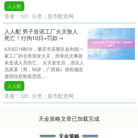
人人配
查看：
101
分类：
股市配资网
人人配 男子造谣工厂火灾致人
死亡！行拘10日+罚款→
4月6日16时许，肇庆市高要区金利镇一
家工厂的仓库突发火灾，所幸此次事故
未造成人员伤亡。 火灾发生后，违法人
员莫某（男，50岁，广西籍）借机编造
虚假信息制造恐慌....
人人配
查看：
120
分类：
股市配资网
天金策略文章已加载完成
天金策略