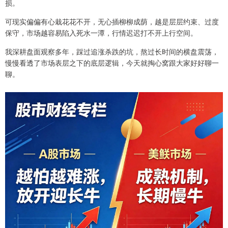
损。
可现实偏偏有心栽花花不开，无心插柳柳成荫，越是层层约束、过度
保守，市场越容易陷入死水一潭，行情迟迟打不开上行空间。
我深耕盘面观察多年，踩过追涨杀跌的坑，熬过长时间的横盘震荡，
慢慢看透了市场表层之下的底层逻辑，今天就掏心窝跟大家好好聊一
聊。