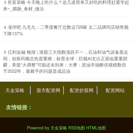
​乾富策略 今天晚上吃什么？这几道简单又好吃的料理赶紧学起
3
来~_腊肠_食材_做法
​涨停吧 九毛九：二季度餐厅总数达729家 太二品牌同店销售额
4
下降137%
​亿利金融 晚报 | 港股三大指数涨跌不一，石油和油气设备股走
5
弱，创新药概念热度重燃；标普全球：巨额AI支出正面临重重阴
霾，美股“大调整”可能还未到来；大摩：原油市场断供规模数倍
于2022年，最棘手的问题是成品油
天金策略
股市配资网
配资炒股网
配资网站
友情链接：
Powered by
天金策略
RSS地图
HTML地图