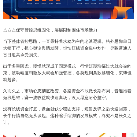
△△△保守管控思维固化，层层限制困住市场活力
当下整体管控思路，一直秉持着求稳为主的老派逻辑。格外忌惮单日
大幅下行，担心舆论舆情发酵，也怕短线资金集中炒作，导致普通人
盲目追高承受损失。
出于多重顾虑，慢慢就形成了固定模式，行情短期涨幅过大就会被约
束，波动幅度稍微放大就会加强管控，各类规则条款越细化，束缚也
就越多。
久而久之，市场心态彻底改变。各路资金不敢做长期布局，普遍抱着
短线思维，赚一波收益就快速离场，没人愿意耐心坚守。
没有长线资金打底，盘面就缺少稳固支撑，短暂反弹之后快速回落，
长牛行情自然无从谈起。这种缩手缩脚的发展模式，终究不是长久之
计。