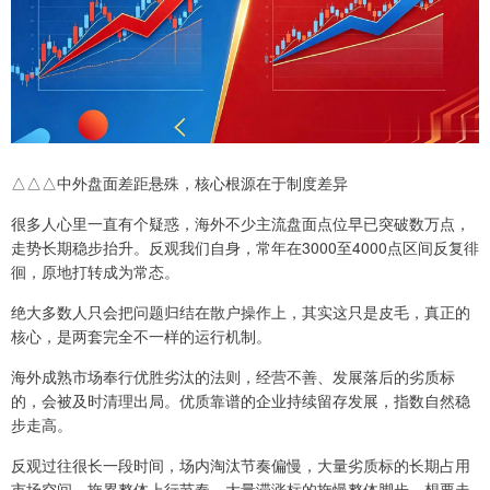
△△△中外盘面差距悬殊，核心根源在于制度差异
很多人心里一直有个疑惑，海外不少主流盘面点位早已突破数万点，
走势长期稳步抬升。反观我们自身，常年在3000至4000点区间反复徘
徊，原地打转成为常态。
绝大多数人只会把问题归结在散户操作上，其实这只是皮毛，真正的
核心，是两套完全不一样的运行机制。
海外成熟市场奉行优胜劣汰的法则，经营不善、发展落后的劣质标
的，会被及时清理出局。优质靠谱的企业持续留存发展，指数自然稳
步走高。
反观过往很长一段时间，场内淘汰节奏偏慢，大量劣质标的长期占用
市场空间，拖累整体上行节奏。大量滞涨标的拖慢整体脚步，想要走