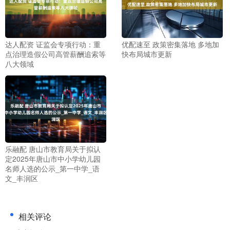
达人配资 证监会专项行动：重
优配速至 政策密集落地 多地加
点治理造假公司高管薪酬追索等
快布局城市更新
八大领域
乐融配 唐山市教育局关于拟认
定2025年唐山市中小学幼儿园
名师人选的公示_第一中学_语
文_丰润区
相关评论