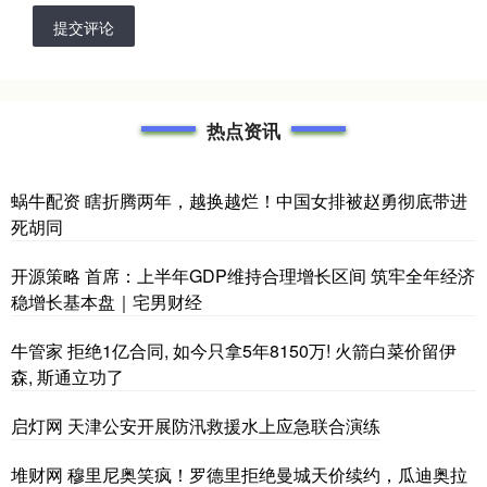
提交评论
热点资讯
蜗牛配资 瞎折腾两年，越换越烂！中国女排被赵勇彻底带进
死胡同
开源策略 首席：上半年GDP维持合理增长区间 筑牢全年经济
稳增长基本盘｜宅男财经
牛管家 拒绝1亿合同, 如今只拿5年8150万! 火箭白菜价留伊
森, 斯通立功了
启灯网 天津公安开展防汛救援水上应急联合演练
堆财网 穆里尼奥笑疯！罗德里拒绝曼城天价续约，瓜迪奥拉