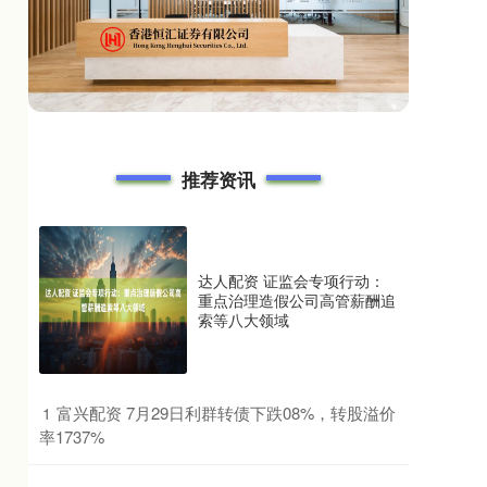
推荐资讯
达人配资 证监会专项行动：
重点治理造假公司高管薪酬追
索等八大领域
​富兴配资 7月29日利群转债下跌08%，转股溢价
1
率1737%