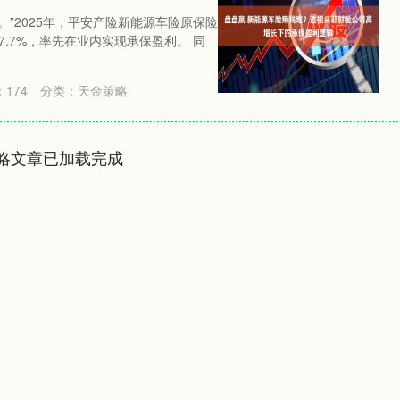
”2025年，平安产险新能源车险原保险
7.7%，率先在业内实现承保盈利。 同
：
174
分类：
天金策略
略文章已加载完成