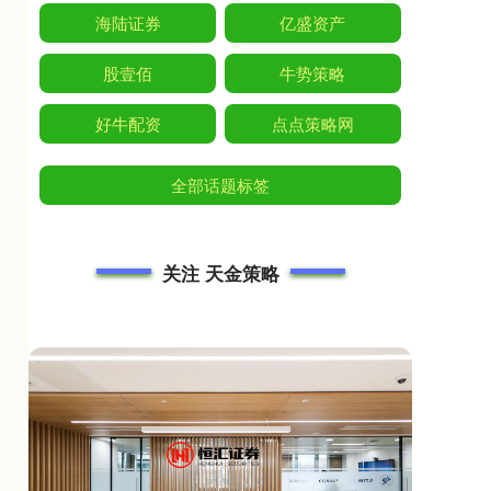
海陆证券
亿盛资产
股壹佰
牛势策略
好牛配资
点点策略网
全部话题标签
关注 天金策略