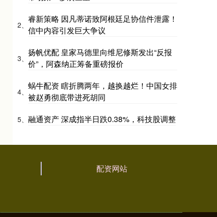
睿新策略 因凡蒂诺致阿根廷足协信件泄露！
2、
信中内容引发巨大争议
扬帆优配 皇家马德里向维尼修斯发出“反报
3、
价”，阿森纳正筹备重磅报价
蜗牛配资 瞎折腾两年，越换越烂！中国女排
4、
被赵勇彻底带进死胡同
融通资产 深成指半日跌0.38%，科技股调整
5、
配资网站