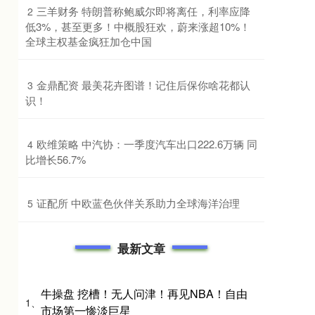
​三羊财务 特朗普称鲍威尔即将离任，利率应降
2
低3%，甚至更多！中概股狂欢，蔚来涨超10%！
全球主权基金疯狂加仓中国
​金鼎配资 最美花卉图谱！记住后保你啥花都认
3
识！
​欧维策略 中汽协：一季度汽车出口222.6万辆 同
4
比增长56.7%
​证配所 中欧蓝色伙伴关系助力全球海洋治理
5
最新文章
牛操盘 挖槽！无人问津！再见NBA！自由
1、
市场第一惨淡巨星